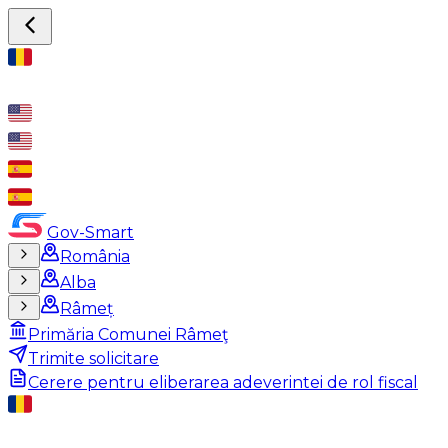
Gov-Smart
România
Alba
Râmeț
Primăria Comunei Râmeţ
Trimite solicitare
Cerere pentru eliberarea adeverintei de rol fiscal