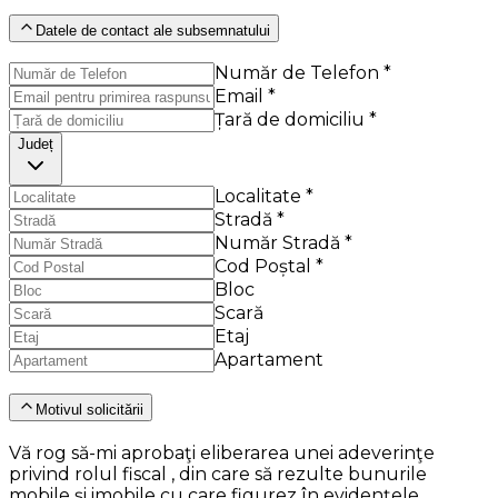
Datele de contact ale subsemnatului
Număr de Telefon *
Email *
Țară de domiciliu *
Județ
Localitate *
Stradă *
Număr Stradă *
Cod Poștal *
Bloc
Scară
Etaj
Apartament
Motivul solicitării
Vă rog să-mi aprobaţi eliberarea unei adeverinţe
privind rolul fiscal , din care să rezulte bunurile
mobile şi imobile cu care figurez în evidenţele