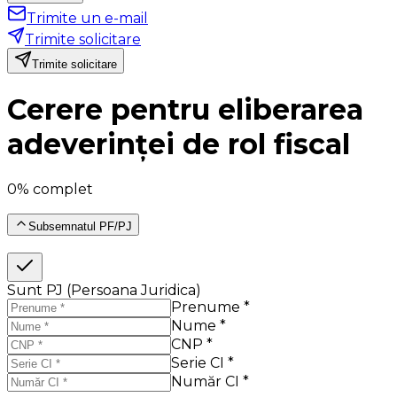
Trimite un e-mail
Trimite solicitare
Trimite solicitare
Cerere pentru eliberarea
adeverinței de rol fiscal
0% complet
Subsemnatul PF/PJ
Sunt PJ (Persoana Juridica)
Prenume *
Nume *
CNP *
Serie CI *
Număr CI *