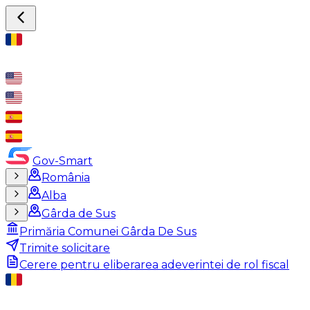
Gov-Smart
România
Alba
Gârda de Sus
Primăria Comunei Gârda De Sus
Trimite solicitare
Cerere pentru eliberarea adeverintei de rol fiscal