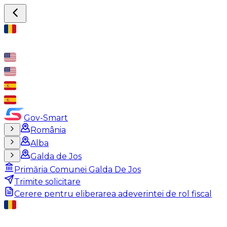
Gov-Smart
România
Alba
Galda de Jos
Primăria Comunei Galda De Jos
Trimite solicitare
Cerere pentru eliberarea adeverintei de rol fiscal