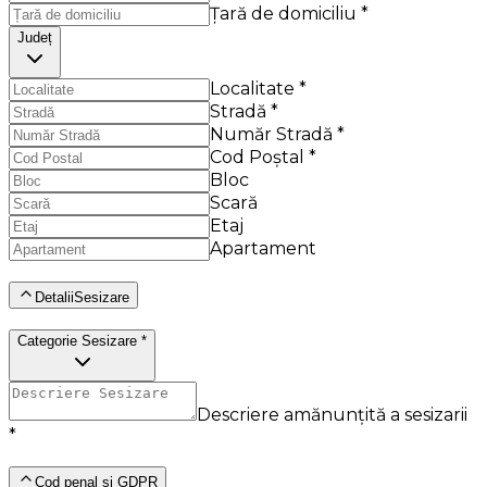
Țară de domiciliu *
Județ
Localitate *
Stradă *
Număr Stradă *
Cod Poștal *
Bloc
Scară
Etaj
Apartament
DetaliiSesizare
Categorie Sesizare *
Descriere amănunțită a sesizarii
*
Cod penal și GDPR