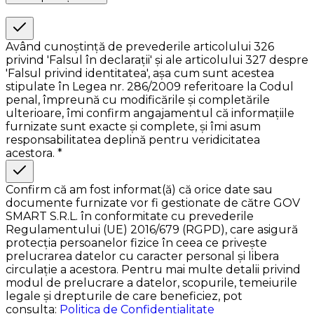
Având cunoștință de prevederile articolului 326
privind 'Falsul în declarații' și ale articolului 327 despre
'Falsul privind identitatea', așa cum sunt acestea
stipulate în Legea nr. 286/2009 referitoare la Codul
penal, împreună cu modificările și completările
ulterioare, îmi confirm angajamentul că informațiile
furnizate sunt exacte și complete, și îmi asum
responsabilitatea deplină pentru veridicitatea
acestora. *
Confirm că am fost informat(ă) că orice date sau
documente furnizate vor fi gestionate de către GOV
SMART S.R.L. în conformitate cu prevederile
Regulamentului (UE) 2016/679 (RGPD), care asigură
protecția persoanelor fizice în ceea ce privește
prelucrarea datelor cu caracter personal și libera
circulație a acestora. Pentru mai multe detalii privind
modul de prelucrare a datelor, scopurile, temeiurile
legale și drepturile de care beneficiez, pot
consulta:
Politica de Confidențialitate