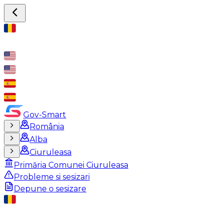
Gov-Smart
România
Alba
Ciuruleasa
Primăria Comunei Ciuruleasa
Probleme si sesizari
Depune o sesizare