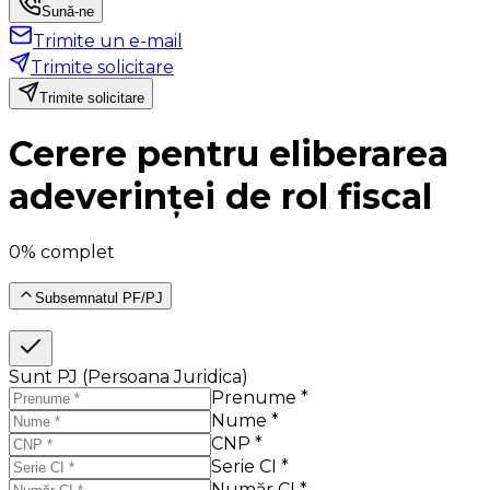
Sună-ne
Trimite un e-mail
Trimite solicitare
Trimite solicitare
Cerere pentru eliberarea
adeverinței de rol fiscal
0% complet
Subsemnatul PF/PJ
Sunt PJ (Persoana Juridica)
Prenume *
Nume *
CNP *
Serie CI *
Număr CI *