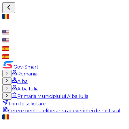
Gov-Smart
România
Alba
Alba Iulia
Primăria Municipiului Alba Iulia
Trimite solicitare
Cerere pentru eliberarea adeverintei de rol fiscal