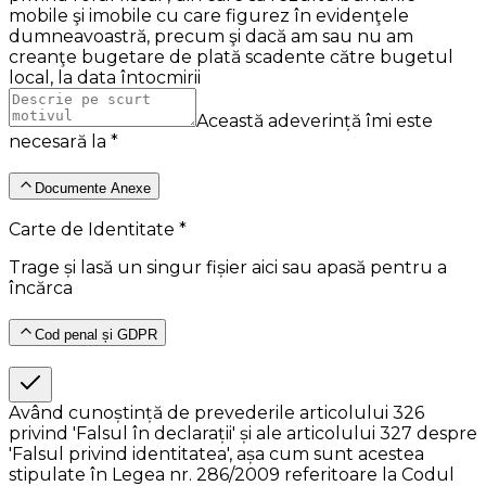
mobile şi imobile cu care figurez în evidenţele
dumneavoastră, precum şi dacă am sau nu am
creanţe bugetare de plată scadente către bugetul
local, la data întocmirii
Această adeverință îmi este
necesară la *
Documente Anexe
Carte de Identitate *
Trage și lasă un singur fișier aici sau apasă pentru a
încărca
Cod penal și GDPR
Având cunoștință de prevederile articolului 326
privind 'Falsul în declarații' și ale articolului 327 despre
'Falsul privind identitatea', așa cum sunt acestea
stipulate în Legea nr. 286/2009 referitoare la Codul