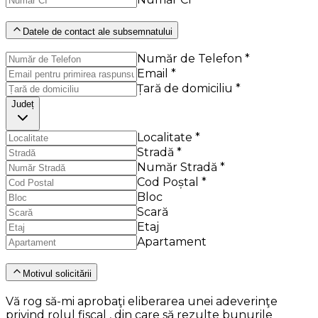
Datele de contact ale subsemnatului
Număr de Telefon *
Email *
Țară de domiciliu *
Județ
Localitate *
Stradă *
Număr Stradă *
Cod Poștal *
Bloc
Scară
Etaj
Apartament
Motivul solicitării
Vă rog să-mi aprobaţi eliberarea unei adeverinţe
privind rolul fiscal , din care să rezulte bunurile