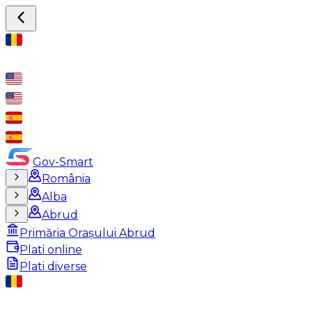
Gov-Smart
România
Alba
Abrud
Primăria Orașului Abrud
Plati online
Plati diverse