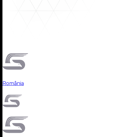
Territorios
România