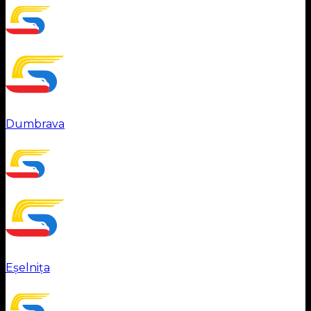
Dumbrava
Eșelnița