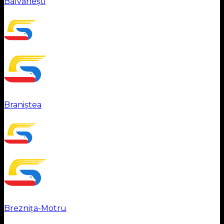
Bâlvănești
Braniștea
Breznița-Motru