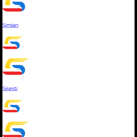
Șimian
Șișești