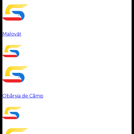
Malovăț
Obârșia de Câmp