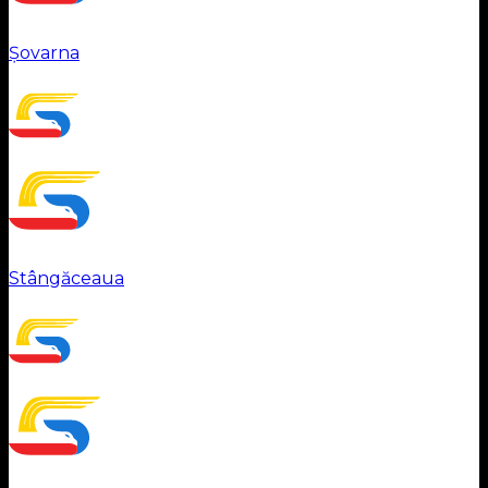
Șovarna
Stângăceaua