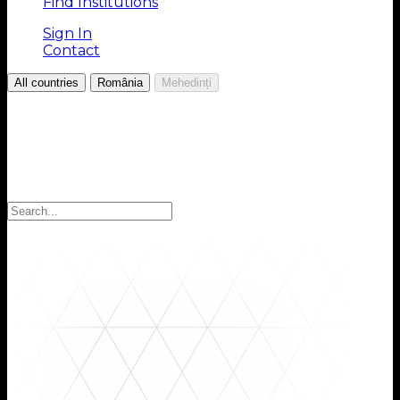
Find Institutions
Sign In
Contact
/
/
All countries
România
Mehedinți
Choose your Region
Select your region to find the institutions you are
looking for: