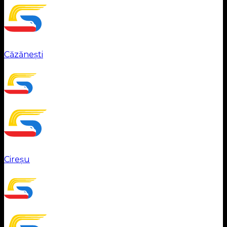
Căzănești
Cireșu