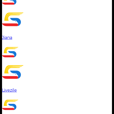
Jiana
Livezile