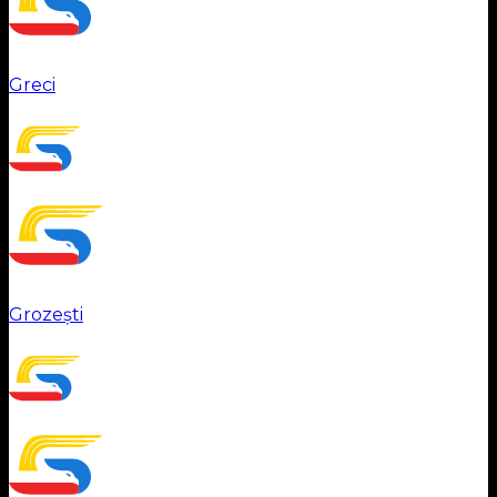
Greci
Grozești