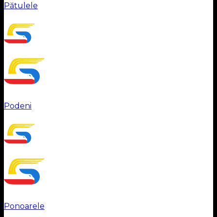
Pătulele
Podeni
Ponoarele