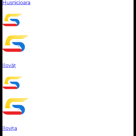
Husnicioara
Ilovăț
Ilovița