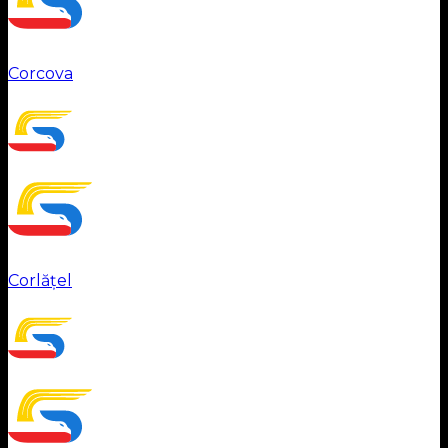
Corcova
Corlățel