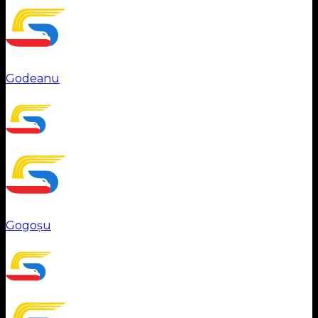
Godeanu
Gogoșu