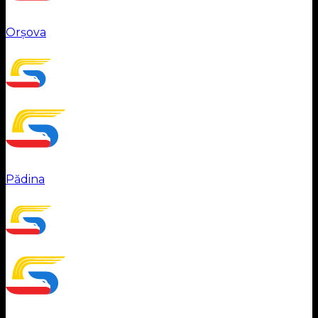
Orșova
Pădina