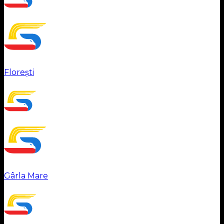
Florești
Gârla Mare