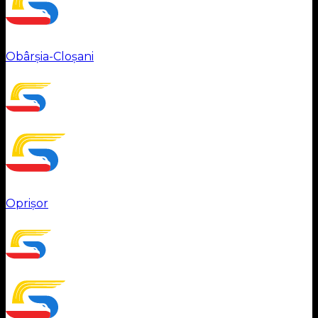
Obârșia-Cloșani
Oprișor