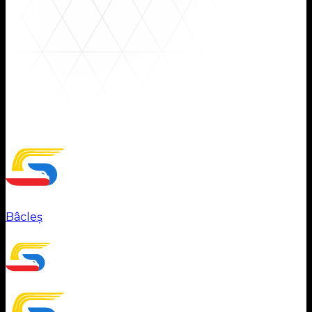
Territories
Bâcleș