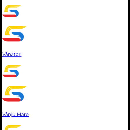
Vânători
Vânju Mare