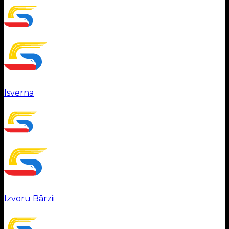
Isverna
Izvoru Bârzii