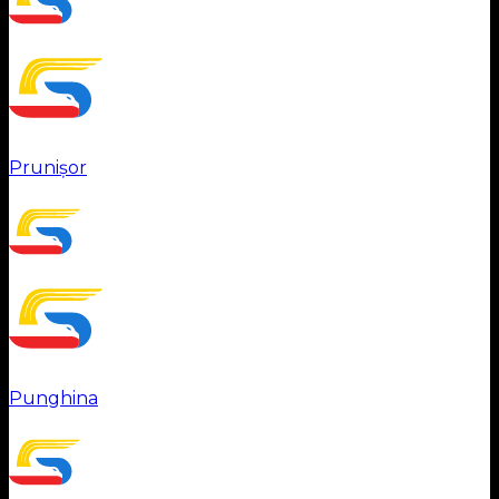
Prunișor
Punghina