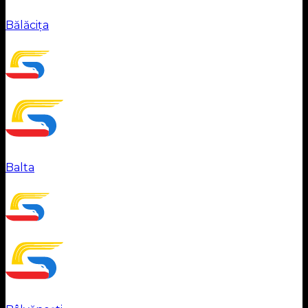
Bălăcița
Balta