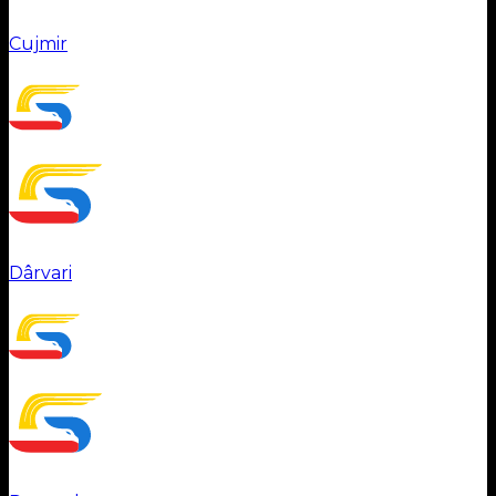
Cujmir
Dârvari