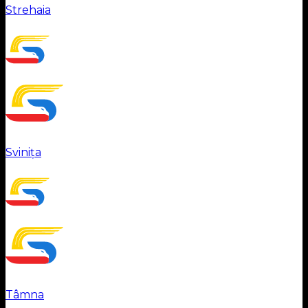
Strehaia
Svinița
Tâmna