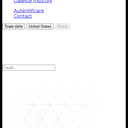
Găsește Instituții
Autentificare
Contact
/
/
Toate țările
United States
Illinois
Alegeți regiunea
Selectați regiunea pentru a găsi instituțiile pe care le
căutați: